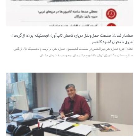
هشدار فعالان صنعت حمل‌ونقل درباره کاهش تاب‌آوری لجستیک ایران؛ از گره‌های
مرزی تا بحران کمبود کانتینر
فعالان حوزه حمل‌ونقل بین‌المللی در نشست کمیسیون حمل‌ونقل، ترانزیت و لجستیک اتاق بازرگانی،
صنایع، معادن و کشاورزی تهران، با تشریح چالش‌های موجود در بخش‌های جاده‌ای،