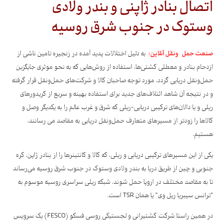
اتصال بنادر ژاپنی و بندر ولادی
وستوک در جنوب شرق روسیه
صنعت حمل ونقل آنلاین:
به دلیل اختلالات پدید آمده در زنجیره تامین ناشی از
ازدحام بنادر و معطلی کشتی‌ها، استفاده از روش‌هایی که به نحو موثری جایگزین
حمل‌ونقل دریایی گردد، مورد توجه صاحبان کالا و شرکت‌های حمل‌ونقل قرار گرفته
و در نتیجه آن شاهد ائتلاف‌های جدید برای استفاده بهینه و سریع از کریدورهای
ریلی و یا دالان‌های ترکیبی دریایی-ریلی که شرق و غرب عالم را به یکدیگر وصل و
کالاها را زودتر از مسیرهای متعارف حمل‌ونقل دریایی به مقاصد می رسانند،
هستیم.
یکی از این مسیرهای ترکیبی دریایی و ریلی، که کالا و کانتینرها را از بنادر ژاپن، کره
جنوبی و چین از طریق دریا به بندر ولادی وستوک در جنوب شرق روسیه می‌رساند
تا به مقاصد مختلف در اروپا حمل شوند. شبکه ریلی سراسری روسیه موسوم به
“ترانس سیبریا ریل وی” یا همان TSR است.
در همین راستا شرکت کشتیرانی و لجستیکی روسی فسکو (FESCO) یک سرویس