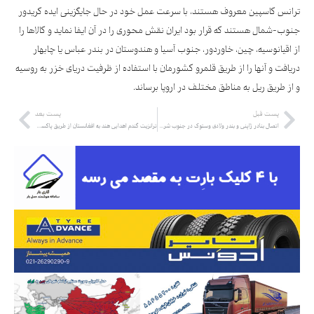
ترانس کاسپین معروف هستند، با سرعت عمل خود در حال جایگزینی ایده کریدور
جنوب-شمال هستند که قرار بود ایران نقش محوری را در آن ایفا نماید و کالاها را
از اقیانوسیه، چین، خاوردور، جنوب آسیا و هندوستان در بندر عباس یا چابهار
دریافت و آنها را از طریق قلمرو کشورمان با استفاده از ظرفیت دریای خزر به روسیه
و از طریق ریل به مناطق مختلف در اروپا برساند.
پست قبل
پست بعد
اتصال بنادر ژاپنی و بندر ولادی وستوک در جنوب شرق روسیه
ترانزیت گندم اهدایی هند به افغانستان از طریق پاکستان