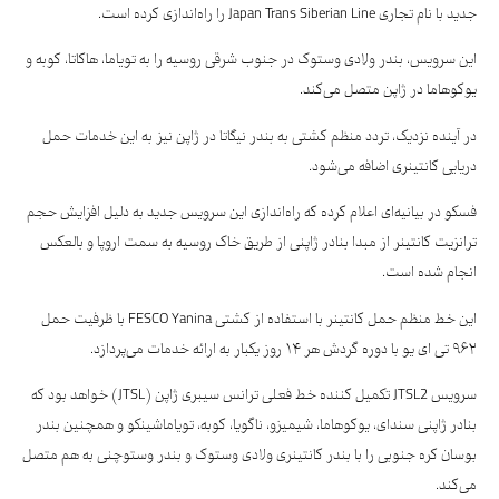
جدید با نام تجاری Japan Trans Siberian Line را راه‌اندازی کرده است.
این سرویس، بندر ولادی وستوک در جنوب شرقی روسیه را به تویاما، هاکاتا، کوبه و
یوکوهاما در ژاپن متصل می‌کند.
در آینده نزدیک، تردد منظم کشتی به بندر نیگاتا در ژاپن نیز به این خدمات حمل
دریایی کانتینری اضافه می‌شود.
فسکو در بیانیه‌ای اعلام کرده که راه‌اندازی این سرویس جدید به دلیل افزایش حجم
ترانزیت کانتینر از مبدا بنادر ژاپنی از طریق خاک روسیه به سمت اروپا و بالعکس
انجام شده است.
این خط منظم حمل کانتینر با استفاده از کشتی FESCO Yanina با ظرفیت حمل
۹۶۲ تی ای یو با دوره گردش هر ۱۴ روز یکبار به ارائه خدمات می‌پردازد.
سرویس JTSL2 تکمیل کننده خط فعلی ترانس سیبری ژاپن (JTSL) خواهد بود که
بنادر ژاپنی سندای، یوکوهاما، شیمیزو، ناگویا، کوبه، تویاماشینکو و همچنین بندر
بوسان کره جنوبی را با بندر کانتینری ولادی وستوک و بندر وستوچنی به هم متصل
می‌کند.