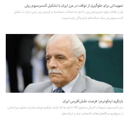
تمهیداتی برای جلوگیری از توقف در مرز ایران با تشکیل کنسرسیوم ریلی
یکی از فعالان حوزه حمل‌ونقل ریلی با اشاره به اختلالات ایجادشده در کریدور ریلی چین–ایران، از تشکیل
کنسرسیوم ریلی میان شرکت‌های دارای واگن برای مدیریت
بازنگری اینکوترمز؛ فرصت نقش‌آفرینی ایران
دبیر کمیسیون تسهیلات گمرکی و تجاری ICC با اشاره به آغاز فرآیند بازنگری دوره‌ای مقررات تجاری بین‌المللی،
از جمع‌آوری دیدگاه‌های فعالان اقتصادی، تجار و شرکت‌های