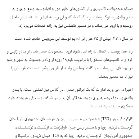
فسکو محمولات کانتینری را از کشورهای خاور دور و اقیانوسیه جمع اوری و به
بندر ولادی وستوک رسانده و با کمک‌ شبکه ریلی روسیه آنها را به مناطق در داخل
روسیه و یا اروپا می‌رساند و در مسیر بالعکس نیز به ارائه خدمات می‌پردازد.
در سال ۲۰۲۱، بیش از ۲۵ هزار تی ای یو توسط این سرویس جابجا شده است.
راه آهن روسیه با اتصال به راه آهن شرق اروپا، محمولات حمل شده از بنادر ژاپنی و
کره‌ای با کانتینرهای فسکو را با ترانزیت تایم ۱۹ روزه از ولادی وستوک به شهر ورشو
در لهستان می رساند. این کانتینرها می‌توانند از طریق ورشو به سمت غرب اروپا
نیز ادامه مسیر بدهند.
اخیرا دی پی ورلد امارات که یک اپراتور بندری در کلاس بین‌المللی است، با بندر
ولادی وستوک روسیه برای بهبود عملکرد آن بندر در شبکه لجستیکی مربوطه، وارد
همکاری مستقیم شده است.
کارکرد کریدور (TSR) و همچنین مسیر ریلی چین، قزاقستان، جمهوری آذربایجان،
گرجستان ترکیه، اروپا و یا مسیر ریلی چین، قرقیزستان، ازبکستان، ترکمنستان،
جمهوری آذربایجان، گرجستان، ترکیه، اروپا که به TCR، میدل کریدور، تراسیکا و