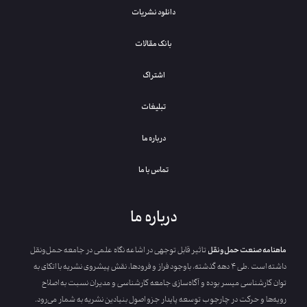
دانلود نشریات
بانک مقالات
اشتراک
تبلیغات
درباره ما
تماس با ما
درباره ما
ماهنامه‭ ‬صنعت‭ ‬حمل‌ونقل
‬رویه‌ها‭ ‬و‭ ‬حرکت‭ ‬در‭ ‬چارجوب‭ ‬توسعه‌‭ ‬پایدار‭ ‬جزو‭ ‬اصول‭ ‬بنیادین‭ ‬نشریه‭ ‬به‭ ‬شمار‭ ‬می‌رود‭.