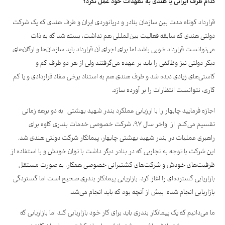
کدام
طرف
ایرانی
یا
هندی
به
تعهدات
خود
عمل
نکرد؟
قرارداد کوتاه مدت بین سازمان بنادر و دریانوردی ایران و طرف هندی که یک شرکت
دولتی هندی که سابقه فعالیت بین‌المللی هم نداشت، بسته شد که به ذات
می‌توانست قرارداد خوبی باشد اما برای اجرای آن قرارداد باید سازمان‌ها و ارگان‌های
دیگر دولتی نیز وظائفی را باید بر عهده می‌گرفتند ولی از هر دو طرف کم و
کاستی‌های زیادی دیده شد و طرف هندی هم به استناد برخی مفاد قراردادی و یا کم
کاری، نتوانست انتظارات را بر آورده سازد.
اجازه فرمایید چابهار را با ارزیابی عملکرد بندر شهید بهشتی به دو برهه زمانی
تقسیم می‌کنم. از اواخر سال ۹۷، شرکت خصوصی خدمات بندری کاوه برای
راهبری عملیات در بندر شهید بهشتی چابهار، پیمانکار شرکت دولتی هندی شد.
این شرکت با توجه به تجاربی که در بنادر دیگر داشت با توان خودش و با استفاده از
ظرفیت‌های خودش و شرکت‌های کشتیرانی خصوصی همکار، به صورت مستقل
بازاریابی گسترده‌ای را آغاز کرد. بازاریابی پیمانکار بندری صحیح است اما گستردگی
بازاریابی انجام شده، بیش از آنچه بود که باید انجام می‌شد.
ما می‌دانیم که یک پیمانکار بندری باید برای کار خود بازاریابی کند اما بازاریابی که