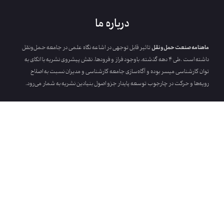
درباره ما
ماهنامه‭ ‬صنعت‭ ‬حمل‌ونقل
‬رویه‌ها‭ ‬و‭ ‬حرکت‭ ‬در‭ ‬چارجوب‭ ‬توسعه‌‭ ‬پایدار‭ ‬جزو‭ ‬اصول‭ ‬بنیادین‭ ‬نشریه‭ ‬به‭ ‬شمار‭ ‬می‌رود‭.