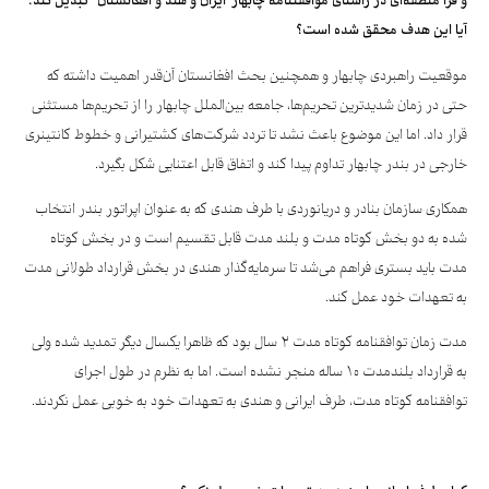
و
فرا
منطقه
ای
در
راستای
موافقتنامه
چابهار
“
ایران
و
هند
و
افغانستان
“
تبدیل
کند.
آیا
این
هدف
محقق
شده
است؟
موقعیت راهبردی چابهار و همچنین بحث افغانستان آن‌قدر اهمیت داشته که
حتی در زمان شدیدترین تحریم‌ها، جامعه بین‌الملل چابهار را از تحریم‌ها مستثنی
قرار داد. اما این موضوع باعث نشد تا تردد شرکت‌های کشتیرانی و خطوط کانتینری
خارجی در بندر چابهار تداوم پیدا کند و اتفاق قابل اعتنایی شکل بگیرد.
همکاری سازمان بنادر و دریانوردی با طرف هندی که به عنوان اپراتور بندر انتخاب
شده به دو بخش کوتاه مدت و بلند مدت قابل تقسیم است و در بخش کوتاه
مدت باید بستری فراهم می‌شد تا سرمایه‌گذار هندی در بخش قرارداد طولانی مدت
به تعهدات خود عمل کند.
مدت زمان توافقنامه کوتاه مدت ۲ سال بود که ظاهرا یکسال دیگر تمدید شده ولی
به قرارداد بلندمدت ۱۰ ساله منجر نشده است. اما به نظرم در طول اجرای
توافقنامه کوتاه مدت، طرف ایرانی و هندی به تعهدات خود به خوبی عمل نکردند.