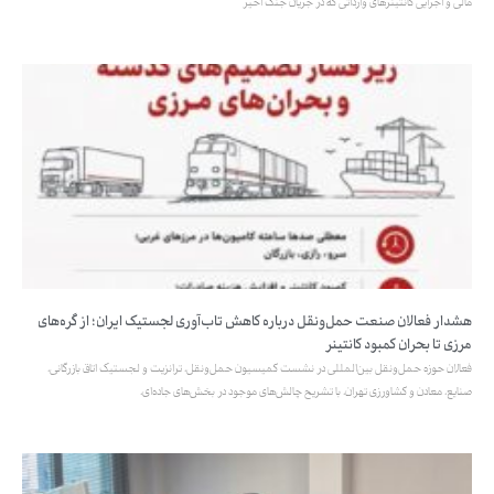
مالی و اجرایی کانتینرهای وارداتی که در جریان جنگ اخیر
هشدار فعالان صنعت حمل‌ونقل درباره کاهش تاب‌آوری لجستیک ایران؛ از گره‌های
مرزی تا بحران کمبود کانتینر
فعالان حوزه حمل‌ونقل بین‌المللی در نشست کمیسیون حمل‌ونقل، ترانزیت و لجستیک اتاق بازرگانی،
صنایع، معادن و کشاورزی تهران، با تشریح چالش‌های موجود در بخش‌های جاده‌ای،