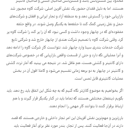
محدود بین مشتریانش باشد و مشتریانش صاحبان کشتی و صاحبان کانتینر
هستند. اما به دلیل فقدان حضور یک نقش آفرین اصلی، شرکت کاوه مجبور شد
بازاریابی خود را گسترش دهد و به منطقه آزاد و تجار ایرانی و افغان و شرکت‌های
حمل و نقل زمینی کمک کند تا حلقه‌ها به یکدیگر وصل شوند. در واقع حلقه
مفقوده‌ای که در چابهار وجود داشت و کسی نبود که آن را پر کند را شرکت کاوه پر
کرد. وقتی شرکت کاوه با تصمیم شرکت هندی از چابهار خارج شد و شرکتی تابع
شرکت خدمات بندری سینا وارد چابهار شد، نتوانست کارِ شرکت کاوه را ادامه دهد
و آنرا عملیاتی نگه دارد و حتی از قسمت واقعی بازاریابی که در خصوص شرکت‌های
دارای کانتینر و کشتی هست، هم غافل شد. در نتیجه می بینید که آمار تردد کشتی
و کانتینر در چابهار به دو برهه زمانی تقسیم می‌شود و کاملا افول آن در بخش
عملیات کانتینری قابل لمس است.
اگر بخواهیم به موضوع کلان‌تر نگاه کنیم که به چه شکل این اتفاق باید رخ دهد، باید
بگویم ذینفعان مختلفی هستند که تماما باید در کنار یکدیگر قرار گیرند و با هم
ارتباط برقرار کنند تا بتوانند کار مهمی را انجام دهند.
بارزترین و مهم‌ترین نقش آفرینان این امر تجار داخلی و خارجی هستند که قصد
دارند در آن‌جا فعالیت کنند. پس از تجار، بندر مورد نظر برای آغاز فعالیت باید