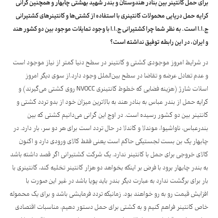
برای حمل کانتینر بین بنادر هندوستان و بندر شهید بهشتی چابهار و همچنین گرانی
کرایه حمل دریایی محمولات کانتینری با استفاده از کشتی‌ها و کانتینرهای کشتیرانی
ج.ا.ا است. به نظر شما چرا کشتیرانی ج.ا.ا با وجود تمایلات موجود بین دو کشور هند
و ایران، در این رابطه توفیق نداشته است؟
در شرایط امروز موجودی کشتی و کانتینر در سطح دنیا کمتر از نیاز موجود است
و عدم تعادل عرضه و تقاضا در سطح بین‌الملل وجود دارد.از سوی دیگر امروز
اسلات شارژ (هزینه فضایی که خطوط کانتینری NVOCC روی کشتی می‌گیرند) و
کرایه حمل از بندر عباس به بنادر هند به بالاترین میزان خود از بدو تردد کشتی و
کانتینر بین دو کشور رسیده است. در اوج این گرانی می‌دانیم کشتی که بین
بندرعباس، ناواشیوا، موندلا و کاندلا در حال تردد است برای هر دو سر، بار دارد. در
چابهار یک بن بست لجستیکی حاکم است یعنی فقط کالای ورودی دارد و اکنون
کالای خروجی برای حمل با کانتینر ندارد. یک شرکت کشتیرانی اگر قصد داشته باشد
به بندر چابهار برود با فرض بر اینکه بخواهد دو هزار کانتینر تخلیه کند، کانتینری با
بار برای برگشت ندارد به عبارت دیگر بندر باید پویا باشد در غیر این صورت با
افزایش قیمت رو به رو خواهند بود. زمانیکه تردد فرمایشی باشد و برای یک محموله
خاص کانتینر فراهم کنیم و به کشتی برای حمل دستور دهیم، مناسبات اقتصادی