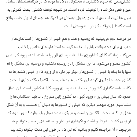
کشتی‌هایی که حاوی کانتینرهای محتوای آن کالاها بوده که در بارنامه‌هایشان مبادی
غیر واقعی ذکر شده را توقیف کرده است. در نتیجه توقف کشتی، بحث گمرکی به
دلیل مغایرت اسنادی است و به قول دوستان در گمرک هندوستان اظهار خلاف واقع
است که دلیل توقف کالا در هندوستان است.
در مرحله دوم می‌بینیم که روسیه و هند و هم خیلی از کشورها از استانداردهای
جدیدی برای محصولات باغی استفاده کردند و استانداردهای خاصی را طلب
می‌کند. زمانیکه کالای کشاورزی ما استانداردهای لازم را نداشته باشد، ورود کالا به آن
کشور ممنوع می‌شود. ما این مشکل را در روسیه داشتیم و روسیه این مشکل را نه
تنها با ما بلکه با خیلی از کشورهای دیگر نیز دارد و از ورود کالای خیلی کشورها به
کشور خود جلوگیری کرده، این نگاه بر علیه ما نیست بلکه یک نگاه تجاری است و
نگاه سیاست‌گذاری کشور در باب استانداردهای ورود کالا به کشور است. این اتفاق
حدود ۱۵ سال پیش برای ورود کیوی به کشور ژاپن هم رخ داد. باید استانداردها را
بشناسیم. مورد مهمتر دیگری که خیلی از کشورها به دنبال آن هستند و به آن شکل
عمل می‌کنند بحث بلاک چین است و می‌گویند محصولی باید وارد کشور شود که
از زمان کاشت بذر تا برداشت و نگهداری در انبار و بسته‌بندی و حمل بتوانیم به
مرجع‌های آن مراجعه کنیم و بدانیم که این کالا در طول این مدت چگونه رشد پیدا