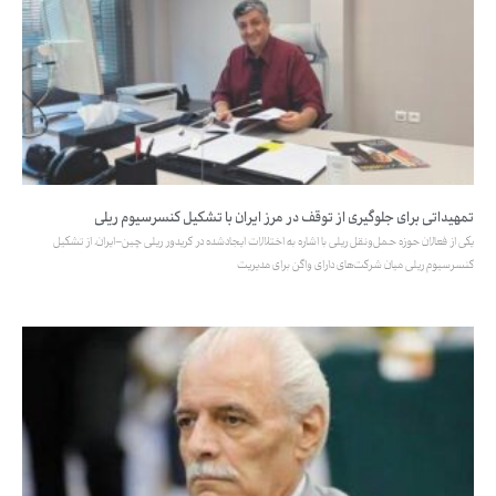
تمهیداتی برای جلوگیری از توقف در مرز ایران با تشکیل کنسرسیوم ریلی
یکی از فعالان حوزه حمل‌ونقل ریلی با اشاره به اختلالات ایجادشده در کریدور ریلی چین–ایران، از تشکیل
کنسرسیوم ریلی میان شرکت‌های دارای واگن برای مدیریت