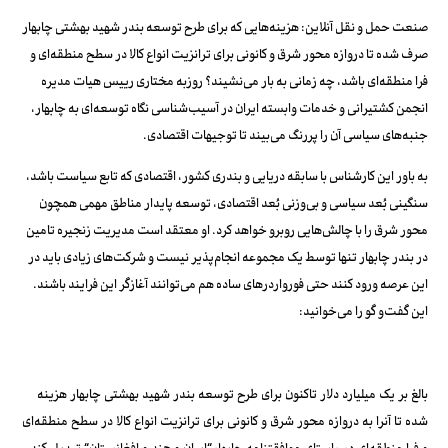
صنعت حمل و نقل آنلاین: هزینه‌هایی که برای طرح توسعه بندر شهید بهشتی چابهار
صرف شده تا دروازه محور شرق و کانونی برای ترانزیت انواع کالا در سطح منطقه‌ای و
فرا منطقه‌ای باشد، چه زمانی به بار می‌نشیند؟ روزبه مختاری رییس هیات مدیره
انجمن کشتیرانی و خدمات وابسته ایران در آسیب‌شناسی نگاه توسعه‌ای به چابهار،
جنبه‌های سیاسی آن را پررنگ می‌بیند تا توجیهات اقتصادی.
به باور این کارشناس با سابقه دریایی و بندری کشور، اقتصادی که تابع سیاست باشد،
سنگینی بُعد سیاسی و بی‌وزنی بُعد اقتصادی، توسعه پایدار مناطق مهمی همچون
محور شرق را با چالش‌هایی روبرو خواهد کرد. او معتقد است مدیریت زنجیره تامین
در بندر چابهار تنها توسط یک مجموعه انجام‌پذیر نیست و شرکت‌های زیادی باید در
این عرصه ورود کنند حتی فورواردرهای ساده هم می‌توانند آغازگر این فرایند باشند.
این گفت‌و گو را می‌خوانید:
بالغ
بر
یک
میلیارد
دلار
تاکنون
برای
طرح
توسعه
بندر
شهید
بهشتی
چابهار
هزینه
شده
تا
آنرا
به
دروازه
محور
شرق
و
کانونی
برای
ترانزیت
انواع
کالا
در
سطح
منطقه
ای