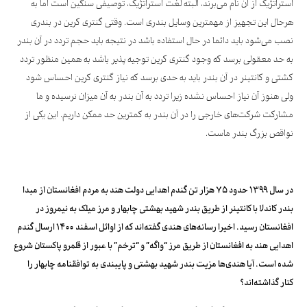
استراتژیک از آن نام می‌برند، البته لغت استراتژیک، توصیفی سنگین است اما به
هرحال این تجهیز از مهمترین وسایل بندری است. وقتی گنتری کرین در بندری
نصب می‌شود باید دائما در حال استفاده باشد در نتیجه باید حجم تردد در آن بندر
به حد معقولی برسد که وجود گنتری کرین توجیه پذیر باشد به همین منظور تردد
کشتی و کانتینر در آن بندر باید به حدی برسد که نیاز گنتری کرین احساس شود
ولی هنوز آن نیاز احساس نشده زیرا تردد به آن بندر به آن میزان نرسیده و ما
مشارکت شرکت‌های خارجی را در آن بندر به کمترین حد ممکن داریم. این یکی از
نواقص بزرگ بندر ماست.
در سال ۱۳۹۹ حدود ۷۵ هزار تن گندم اهدایی دولت هند به مردم افغانستان از مبدا
بندر کاندلا با کانتینر از طریق بندر شهید بهشتی چابهار و مرز میلک به نیمروز در
افغانستان رسید. اخیرا رسانه‌های هندی گفته‌اند که از اوائل اسفند ۱۴۰۰ ارسال گندم
اهدایی هند به افغانستان از طریق مرز “واگه” و “ترخم” با عبور از قلمرو پاکستان شروع
شده است. آیا هندی‌ها مزیت بندر شهید بهشتی و پایبندی به توافقنامه چابهار را
کنار گذاشته‌اند؟