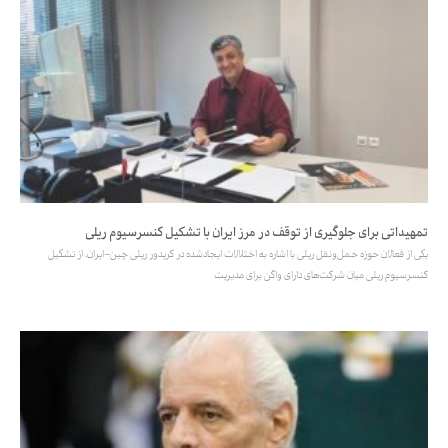
تمهیداتی برای جلوگیری از توقف در مرز ایران با تشکیل کنسرسیوم ریلی
یکی از فعالان حوزه حمل‌ونقل ریلی با اشاره به اختلالات ایجادشده در کریدور ریلی چین–ایران، از تشکیل
کنسرسیوم ریلی میان شرکت‌های دارای واگن برای مدیریت