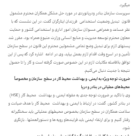
میگیرد.
سرپرست سازمان بنادر ودریانوردی در مورد حل مشکل همکاران محترم مشمول
قانون تبدیل وضعیت استخدامی فرزندان ایثارگران گفت، در این نشست که با
نظر مساعد و همراهی مسولان سازمان امور اداری و استخدامی کشور و حمایت
معاون محترم توسعه مدیریت و منابع انسانی وزارت متبوع همراه بود، مقرر شد
پستهای لازم برای تبدیل وضع تمامی مشمولین محترم این قانون در سطح سازمان
تأمین و در اسرع وقت اقدام لازم بعمل بیاید، وی در ادامه اشاره کرد که پس از این
توافق بلافاصله مکاتبات لازم در این خصوص صورت گرفته است و کار را تا حصول
نتیجه با جدیت دنبال می‌کنیم.
ضرورت توجه ویژه به ایمنی، و بهداشت محیط کار در سطح سازمان و مخصوصاً
محیط‌های عملیاتی در بنادر و دریا
وی با تاکید بر ضرورت توجه جدی به مقوله ایمنی، و بهداشت محیط کار (HSE)
در بنادر کشور، گفت: در ارتباط با ایمنی، و بهداشت محیط کار با هدف صیانت و
سلامت همکاران در سطح سازمان بخصوص محیطهای عملیاتی باید سختگیرانه
رفتار کنیم و برای ارتقاء ایمنی باید فرایندهاو رویه ها و دستورالعملها ، بازنگری
شود.