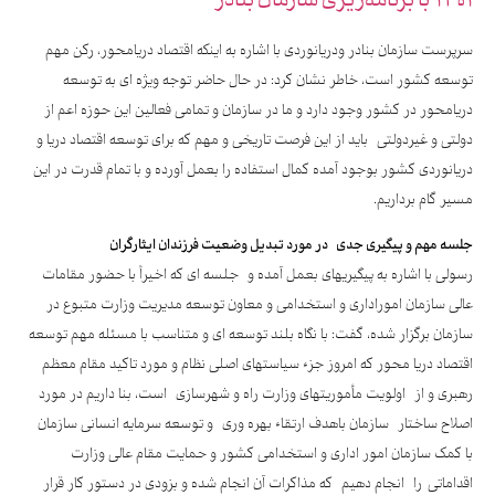
سرپرست سازمان بنادر ودریانوردی با اشاره به اینکه اقتصاد دریامحور، رکن مهم
توسعه کشور است، خاطر نشان کرد: در حال حاضر توجه ویژه ای به توسعه
دریامحور در کشور وجود دارد و ما در سازمان و تمامی فعالین این حوزه اعم از
دولتی و غیردولتی باید از این فرصت تاریخی و مهم که برای توسعه اقتصاد دریا و
دریانوردی کشور بوجود آمده کمال استفاده را بعمل آورده و با تمام قدرت در این
مسیر گام برداریم.
جلسه مهم و پیگیری جدی در مورد تبدیل وضعیت فرزندان ایثارگران
رسولی با اشاره به پیگیریهای بعمل آمده و جلسه ای که اخیراً با حضور مقامات
عالی سازمان اموراداری و استخدامی و معاون توسعه مدیریت وزارت متبوع در
سازمان برگزار شده، گفت: با نگاه بلند توسعه ای و متناسب با مسئله مهم توسعه
اقتصاد دریا محور که امروز جزء سیاستهای اصلی نظام و مورد تاکید مقام معظم
رهبری و از اولویت مأموریتهای وزارت راه و شهرسازی است، بنا داریم در مورد
اصلاح ساختار سازمان باهدف ارتقاء بهره وری و توسعه سرمایه انسانی سازمان
با کمک سازمان امور اداری و استخدامی کشور و حمایت مقام عالی وزارت
اقداماتی را انجام دهیم که مذاکرات آن انجام شده و بزودی در دستور کار قرار