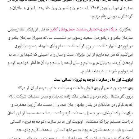
سفرهای دریایی نوروز ۱۴۰۴ باید بهترین و شیرین‌ترین خاطره‌ها را برای مسافران و
گردشگران دریایی رقم بزنیم.
به‌گزارش
پایگاه خبری-تحلیلی صنعت حمل‌و‌نقل آنلاین
به نقل از پایگاه اطلاع‌رسانی
سازمان بنادر و دریانوردی، سعید رسولی در نشست سالانه مدیران سازمان بنادر و
دریانوردی اظهار داشت: در روز گرامیداشت مقام والای شهداء به خود یاداوری
می‌کنیم که هر چه داریم از این عزیزان است و سال را با امنیتی که شهدا برای ما به
ارمغان آوردند به پایان می‌رسانیم و سال آینده را با نام و یاد آن‌ها آغاز خواهیم کرد و
امیدواریم شرمنده شهداء نباشیم.
اولویت اول ما در سازمان توجه به نیروی انسانی است
وی همچنین ضمن آرزوی قبولی طاعات و عبادات تمامی مردم ایران، از درگاه
پروردگار متعال برای مرحوم شهاب ملک زاده نماینده و مدیر عملیات شرکت IPGL
که به تازگی در حادثه‌ای در بندر چابهار جان خود را از دست داد آرزوی مغفرت و
برای خانواده ایشان صبر جمیل مسئلت کرد و گفت: به شخصه عمیقا از این اتفاق
ناراحت هستم چرا که معتقدم اولویت اول ما در سازمان توجه به نیروی انسانی
است و باید در همه شئون مربوط به سرمایه انسانی با هدف تکریم و توسعه
بازنگری کنیم و معتقد باشیم که سرمایه انسانی از اهمیت بسیار بالایی برخوردار