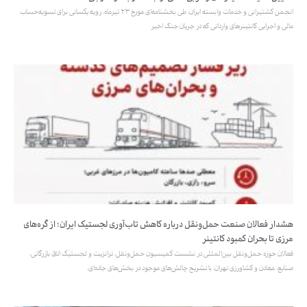
انجمن کشتیرانی و خدمات وابسته ایران، طی بخشنامه‌ای مورخ ۲۳ تیرماه، رویه یکسانی برای تسویه‌حساب
مالی و اجرایی کانتینرهای وارداتی که در جریان جنگ اخیر
هشدار فعالان صنعت حمل‌ونقل درباره کاهش تاب‌آوری لجستیک ایران؛ از گره‌های
مرزی تا بحران کمبود کانتینر
فعالان حوزه حمل‌ونقل بین‌المللی در نشست کمیسیون حمل‌ونقل، ترانزیت و لجستیک اتاق بازرگانی،
صنایع، معادن و کشاورزی تهران، با تشریح چالش‌های موجود در بخش‌های جاده‌ای،