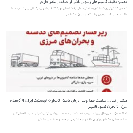
تعیین تکلیف کانتینرهای رسوبی ناشی از جنگ در بنادر خارجی
انجمن کشتیرانی و خدمات وابسته ایران، طی بخشنامه‌ای مورخ ۲۳ تیرماه، رویه یکسانی برای تسویه‌حساب
مالی و اجرایی کانتینرهای وارداتی که در جریان جنگ اخیر
هشدار فعالان صنعت حمل‌ونقل درباره کاهش تاب‌آوری لجستیک ایران؛ از گره‌های
مرزی تا بحران کمبود کانتینر
فعالان حوزه حمل‌ونقل بین‌المللی در نشست کمیسیون حمل‌ونقل، ترانزیت و لجستیک اتاق بازرگانی،
صنایع، معادن و کشاورزی تهران، با تشریح چالش‌های موجود در بخش‌های جاده‌ای،