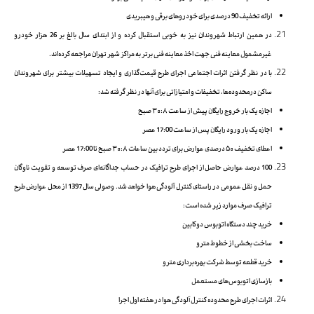
ارائه تخفیف 90 درصدی برای خودروهای برقی و هیبریدی
در همین ارتباط شهروندان نیز به خوبی استقبال کرده و از ابتدای سال بالغ بر 26 هزار خودرو
غیرمشمول معاینه فنی جهت اخذ معاینه فنی برتر به مراکز شهر تهران مراجعه کرده‌اند.
با در نظر گرفتن اثرات اجتماعی اجرای طرح قیمت‌گذاری و ایجاد تسهیلات بیشتر برای شهروندان
ساکن درمحدوده‌ها، تخفیفات و امتیازاتی برای آنها در نظر گرفته شد:
اجازه یک بار خروج رایگان پیش از ساعت ۸: ۳۰ صبح
اجازه یک بار ورود رایگان پس از ساعت 17:00 عصر
اعطای تخفیف ۵۰ درصدی عوارض برای تردد بین ساعات ۸: ۳۰ صبح تا 17:00 عصر
100 درصد عوارض حاصل از اجرای طرح ترافیک در حساب جداگانه‌ای صرف توسعه و تقویت ناوگان
حمل و نقل عمومی در راستای کنترل آلودگی هوا خواهد شد. وصولی سال 1397 از محل عوارض طرح
ترافیک صرف موارد زیر شده است:
خرید چند دستگاه اتوبوس دوکابین
ساخت بخشی از خطوط مترو
خرید قطعه توسط شرکت بهره‌برداری مترو
بازسازی اتوبوس‌های مستعمل
اثرات اجرای طرح محدوده کنترل آلودگی هوا در هفته اول اجرا