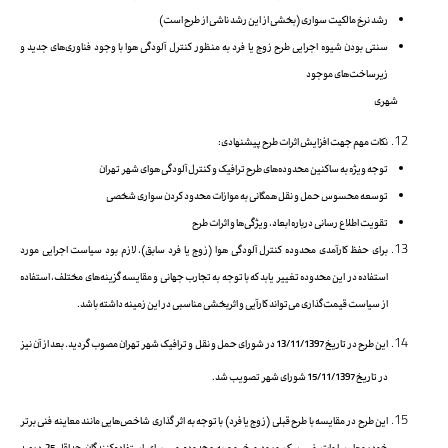
رشد نرخ مالکیت سواری (بخشی از این رشد ناشی از طرح است)
سنتی بودن شیوه اجرایی طرح زوج یا فرد به منظور کنترل آلودگی هوا با وجود فناوری‌های جدید و
زیرساخت‌های موجود
شهری
نکات مهم جهت افزایش اثرات طرح پیشنهادی:
توجه ویژه به ساکنین محدوده‌های طرح ترافیک و کنترل آلودگی هوای شهر تهران
توسعه محسوس حمل و نقل همگانی به موازات محدود کردن سواری شخصی
تقویت اطلاع رسانی درباره ابعاد، ویژگی‌ها و اثرات طرح
برای حفظ کارآمدی محدوده کنترل آلودگی هوا (زوج یا فرد سابق)، لازم بود سیاست اجرایی مورد
استفاده در این محدوده تغییر یابد که با توجه به تجارب جهانی و مقایسه گزینه‌های مختلف، استفاده
از سیاست قیمت‌گذاری می‌تواند کارآیی و اثربخشی مناسبی در این زمینه داشته باشد.
این طرح در تاریخ 13/11/1397 در شورای حمل و نقل و ترافیک شهر تهران مصوب گردید. بعد از آن نیز
در تاریخ 15/11/1397 شورای شهر تصویب شد.
این طرح در مقایسه با طرح قبلی (زوج یا فرد) با توجه به اثر گذاری شاخص‌هایی مانند معاینه فنی برتر