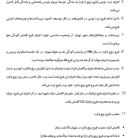
اجرای تردد نوبتی (طرح زوج یا فرد) به سادگی توسط نیروی پلیس راهنمایی و رانندگی قابل کنترل
می‌باشد.
دلایل ادامه طرح تردد نوبتی در کشورهای در حال توسعه، کمبود زیرساخت‌ها و هزینه‌های اجرایی
طرح می‌باشد.
زیرساخت و سختافزارهای شهر تهران، از وضعیت مناسبی جهت اجرای طرح کاهش آلودگی هوا
برخوردار است.
طرح زوج یا فرد در سال 1384 و براساس آلودگی شدید هوای تهران، در یک جلسه اضطراری بررسی و
تصمیم به اجرای موقت آن گرفته شد و این طرح فاقد هرگونه مطالعات بوده است.
عدم دستیابی به اهداف اولیه و کاهش اثرات مثبت اولیه آن به دلیل افزایش نرخ مالکیت خودرو، باعث
افزایش دو برابری تعداد خودرو از زمان اجرای این طرح شده است و در حال حاضر در هر روز زوج یا فرد
به اندازهی کل زمان شروع طرح زوج یا فرد، خودرو در طرح تردد می‌کند.
در تجربه اجرای طرح ترافیک در سال قبل، علیرغم کاهش درآمد شهرداری، در اثر اجرای این طرح، میزان
ورودی به محدوده طرح ترافیک 22% کاهش یافت.
معایب طرح زوج و فرد:
کاهش اثرات مثبت طرح زوج یا فرد در تهران با گذشت زمان
ناعادلانه بودن طرح زوج یا فرد (با توجه به تعداد پلاک‌ها و روزهای مجاز)