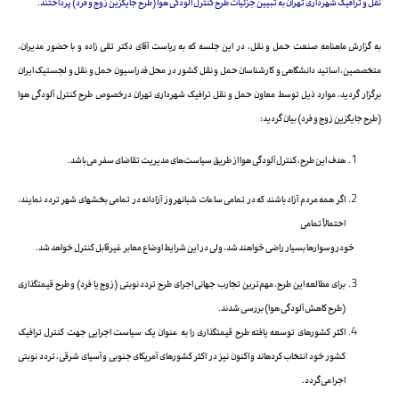
نقل و ترافیک شهرداری تهران به تبیین جزئیات طرح کنترل آلودگی هوا (طرح جایگزین زوج و فرد) پرداختند.
به گزارش ماهنامه صنعت حمل و نقل، در این جلسه که به ریاست آقای دکتر تقی زاده و با حضور مدیران،
متخصصین، اساتید دانشگاهی و کارشناسان حمل و نقل کشور در محل فدراسیون حمل و نقل و لجستیک ایران
برگزار گردید، موارد ذیل توسط معاون حمل و نقل ترافیک شهرداری تهران درخصوص طرح کنترل آلودگی هوا
(طرح جایگزین زوج و فرد) بیان گردید:
هدف این طرح، کنترل آلودگی هوا از طریق سیاست‌های مدیریت تقاضای سفر می‌باشد.
اگر همه مردم آزاد باشند که در تمامی ساعات شبانهروز آزادانه در تمامی بخشهای شهر تردد نمایند،
احتمالاً تمامی
خودروسوارها بسیار راضی خواهند شد، ولی در این شرایط اوضاع معابر غیرقابل کنترل خواهد شد.
برای مطالعه این طرح، مهم‌ترین تجارب جهانی اجرای طرح تردد نوبتی (زوج یا فرد) و طرح قیمتگذاری
(طرح کاهش آلودگی هوا) بررسی شدند.
اکثر کشورهای توسعه یافته طرح قیمتگذاری را به عنوان یک سیاست اجرایی جهت کنترل ترافیک
کشور خود انتخاب کردهاند و اکنون نیز در اکثر کشورهای آمریکای جنوبی و آسیای شرقی، تردد نوبتی
اجرا می‌گردد.