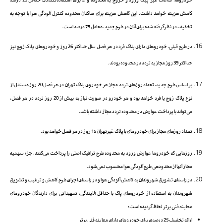
خودروها، ساعات غیر پیک ورود و خروج به محدوده و … برای استفاده‌کنندگان حداقل 25 درصد
کاهش هزینه خواهد داشت. این کاهش هزینه برای ساکنان محدوده کنترل آلودگی هوا با توجه به
تخفیف در نظرگرفته شده برای آنان در طرح جدید، معادل 75 درصد است.
در طرح قبلی، خودروهای دارای پلاک فرد در هر فصل سال حداکثر 26 روز و خودروهای پلاک زوج نیز
حداکثر 39 روز مجاز به تردد در محدوده بودند.
بر اساس طرح جدید، تعداد روزهای تردد مجاز هر خودروی پلاک تهران در هر فصل 20 روز مستقل از
نوع پلاک زوج یا فرد خواهد بود و هر خودرو در صورت نیاز به بیش از 20 روز تردد در هر فصل،
می‌تواند با پرداخت عوارض در محدوده تردد مجاز داشته باشد.
تعداد روزهای مجاز برای خودروهای با پلاک غیرتهران 15 روز در هر فصل خواهد بود.
روزهایی که خودروها عوارض ورود به محدوده طرح ترافیک اصلی را پرداخت می‌کنند، جزء سهمیه
مجاز آنها از محدودهی طرح آلودگی هوا محسوب نمی‌شود.
در راستای تشویق شهروندان به کاهش آلودگی هوا و در راستای اجرای طرح کاهش و ترغیب و تشویق
شهروندان به استفاده از خودروهای پاک با حداقل آلایندگی، تمهیداتی برای دارندگان خودروهای
معاینه فنی برتر لحاظ گردیده است:
ارائه تخفیف 25 درصدی برای خودروهای دارای معاینه فنی برتر