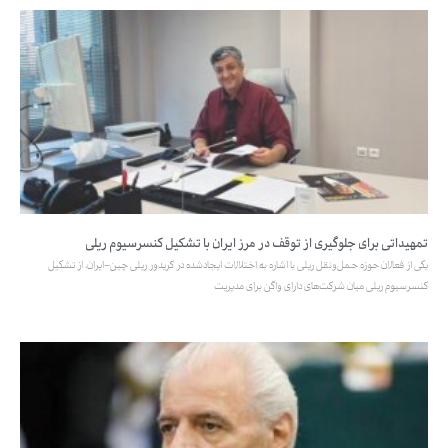
تمهیداتی برای جلوگیری از توقف در مرز ایران با تشکیل کنسرسیوم ریلی
یکی از فعالان حوزه حمل‌ونقل ریلی با اشاره به اختلالات ایجادشده در کریدور ریلی چین–ایران، از تشکیل
کنسرسیوم ریلی میان شرکت‌های دارای واگن برای مدیریت