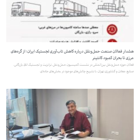
هشدار فعالان صنعت حمل‌ونقل درباره کاهش تاب‌آوری لجستیک ایران؛ از گره‌های
مرزی تا بحران کمبود کانتینر
فعالان حوزه حمل‌ونقل بین‌المللی در نشست کمیسیون حمل‌ونقل، ترانزیت و لجستیک اتاق بازرگانی،
صنایع، معادن و کشاورزی تهران، با تشریح چالش‌های موجود در بخش‌های جاده‌ای،