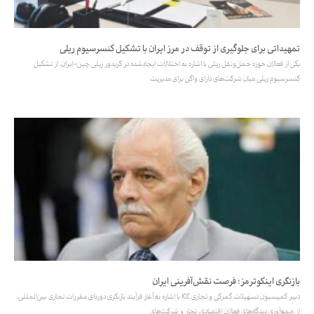
تمهیداتی برای جلوگیری از توقف در مرز ایران با تشکیل کنسرسیوم ریلی
یکی از فعالان حوزه حمل‌ونقل ریلی با اشاره به اختلالات ایجادشده در کریدور ریلی چین–ایران، از تشکیل
کنسرسیوم ریلی میان شرکت‌های دارای واگن برای مدیریت
بازنگری اینکوترمز؛ فرصت نقش‌آفرینی ایران
دبیر کمیسیون تسهیلات گمرکی و تجاری ICC با اشاره به آغاز فرآیند بازنگری دوره‌ای مقررات تجاری بین‌المللی،
از جمع‌آوری دیدگاه‌های فعالان اقتصادی، تجار و شرکت‌های